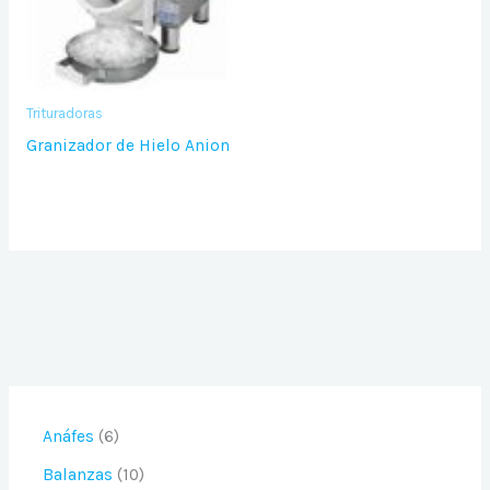
Trituradoras
Granizador de Hielo Anion
6
Anáfes
6
p
1
Balanzas
10