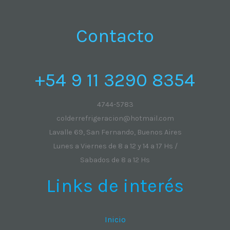
s
s
o
c
c
u
s
t
t
c
Contacto
o
o
t
s
s
o
+54 9 11 3290 8354
s
4744-5783
colderrefrigeracion@hotmail.com
Lavalle 69, San Fernando, Buenos Aires
Lunes a Viernes de 8 a 12 y 14 a 17 Hs /
Sabados de 8 a 12 Hs
Links de interés
Inicio