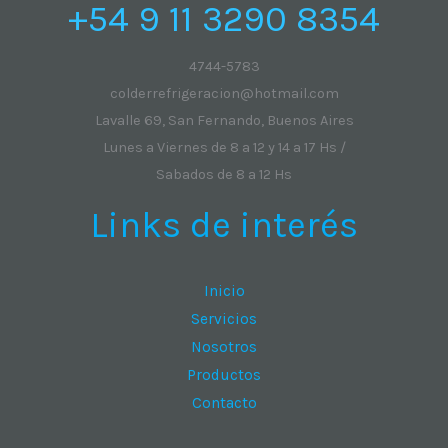
+54 9 11 3290 8354
s
4744-5783
colderrefrigeracion@hotmail.com
Lavalle 69, San Fernando, Buenos Aires
Lunes a Viernes de 8 a 12 y 14 a 17 Hs /
Sabados de 8 a 12 Hs
Links de interés
Inicio
Servicios
Nosotros
Productos
Contacto