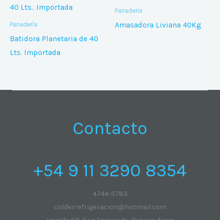
Panadería
Amasadora Liviana 40Kg
Panadería
Batidora Planetaria de 40
Lts. Importada
Contacto
+54 9 11 3290 8354
4744-5783
colderrefrigeracion@hotmail.com