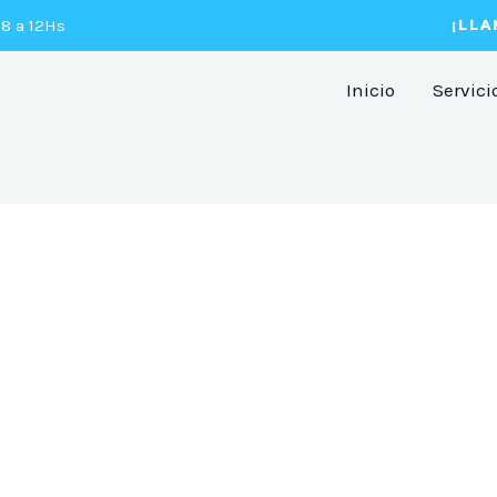
 8 a 12Hs
¡LLA
Inicio
Servici