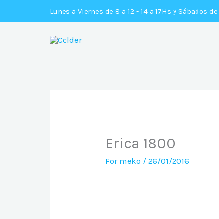
Ir
Lunes a Viernes de 8 a 12 - 14 a 17Hs y Sábados de
al
contenido
Erica 1800
Por
meko
/
26/01/2016